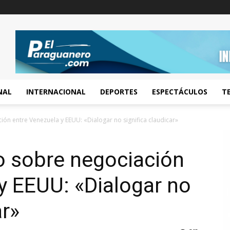
NAL
INTERNACIONAL
DEPORTES
ESPECTÁCULOS
T
ón entre Venezuela y EEUU: «Dialogar no significa claudicar»
o sobre negociación
y EEUU: «Dialogar no
ar»