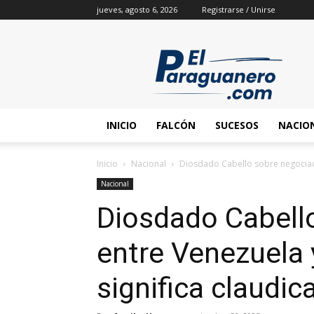
jueves, agosto 6, 2026
Registrarse / Unirse
INICIO
FALCÓN
SUCESOS
NACIO
Inicio
Nacional
Diosdado Cabello sobre negociaci
Nacional
Diosdado Cabell
entre Venezuela 
significa claudic