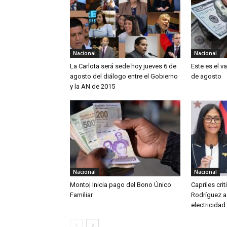
Nacional
Nacional
La Carlota será sede hoy jueves 6 de
Este es el v
agosto del diálogo entre el Gobierno
de agosto
y la AN de 2015
Nacional
Nacional
Monto| Inicia pago del Bono Único
Capriles cri
Familiar
Rodríguez a
electricidad