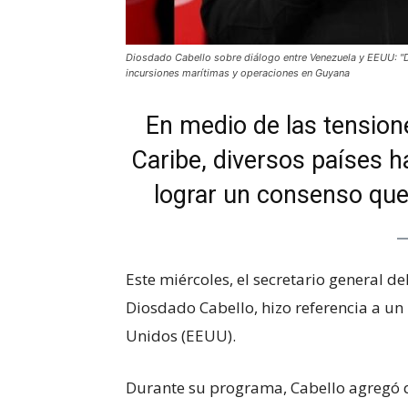
Diosdado Cabello sobre diálogo entre Venezuela y EEUU: "Di
incursiones marítimas y operaciones en Guyana
En medio de las tensione
Caribe, diversos países 
lograr un consenso que
Este miércoles, el secretario general d
Diosdado Cabello, hizo referencia a un
Unidos (EEUU).
Durante su programa, Cabello agregó qu