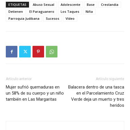
ETIQUETAS
Abuso Sexual
Adolescente
Base
Creolandia
Detienen
El Paraguanero
Los Taques
Niña
Parroquia Judibana
Sucesos
Vídeo
Artículo anterior
Artículo siguiente
Mujer sufrió quemaduras en
Balacera dentro de una tasca
un 58% de su cuerpo y un niño
en el Parcelamiento Cruz
también en Las Margaritas
Verde deja un muerto y tres
heridos