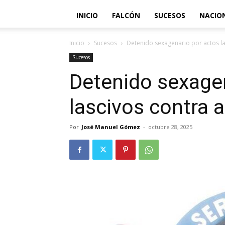
INICIO
FALCÓN
SUCESOS
NACIO
Inicio
Sucesos
Detenido sexagenario por actos l
Sucesos
Detenido sexage
lascivos contra 
Por
José Manuel Gómez
-
octubre 28, 2025