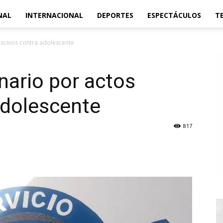
NAL
INTERNACIONAL
DEPORTES
ESPECTÁCULOS
T
ascivos contra adolescente
nario por actos
adolescente
817