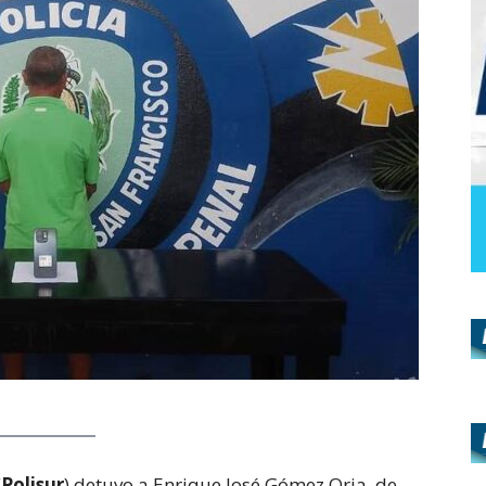
(
Polisur
) detuvo a Enrique José Gómez Oria, de