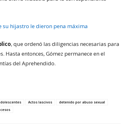
e su hijastro le dieron pena máxima
blico
, que ordenó las diligencias necesarias para
les. Hasta entonces, Gómez permanece en el
ntías del Aprehendido.
adolescentes
Actos lascivos
detenido por abuso sexual
ucesos