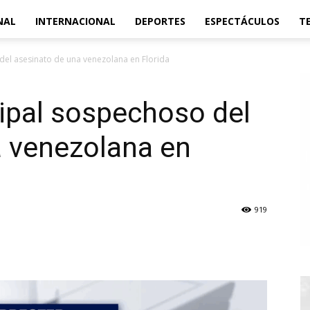
NAL
INTERNACIONAL
DEPORTES
ESPECTÁCULOS
T
del asesinato de una venezolana en Florida
cipal sospechoso del
a venezolana en
919