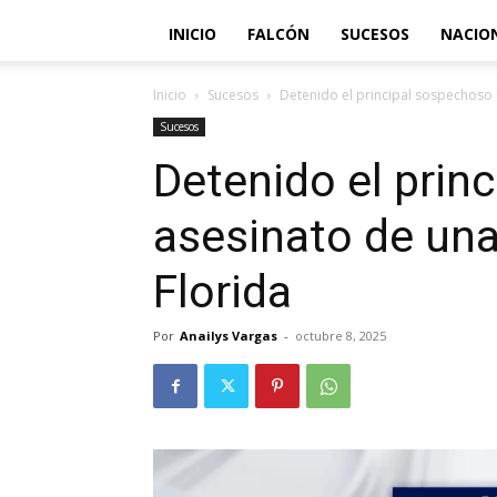
INICIO
FALCÓN
SUCESOS
NACIO
Inicio
Sucesos
Detenido el principal sospechoso 
Sucesos
Detenido el prin
asesinato de un
Florida
Por
Anailys Vargas
-
octubre 8, 2025