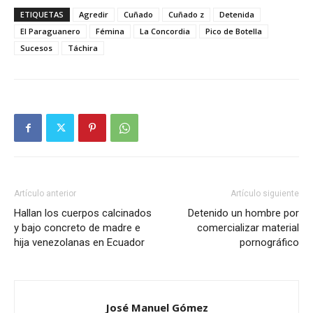
ETIQUETAS
Agredir
Cuñado
Cuñado z
Detenida
El Paraguanero
Fémina
La Concordia
Pico de Botella
Sucesos
Táchira
Artículo anterior
Artículo siguiente
Hallan los cuerpos calcinados
Detenido un hombre por
y bajo concreto de madre e
comercializar material
hija venezolanas en Ecuador
pornográfico
José Manuel Gómez