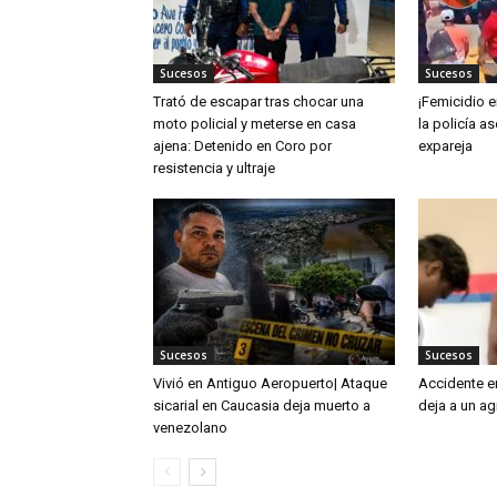
Sucesos
Sucesos
Trató de escapar tras chocar una
¡Femicidio e
moto policial y meterse en casa
la policía a
ajena: Detenido en Coro por
expareja
resistencia y ultraje
Sucesos
Sucesos
Vivió en Antiguo Aeropuerto| Ataque
Accidente e
sicarial en Caucasia deja muerto a
deja a un ag
venezolano