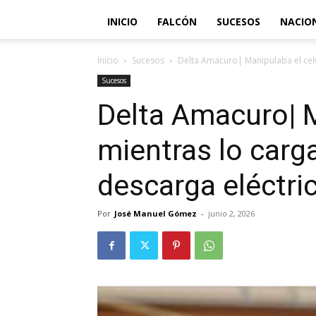
INICIO
FALCÓN
SUCESOS
NACIO
Inicio
Sucesos
Delta Amacuro| Manipulaba el celu
Sucesos
Delta Amacuro| M
mientras lo carg
descarga eléctri
Por
José Manuel Gómez
-
junio 2, 2026