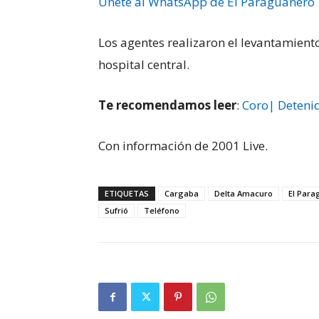
Únete al WhatsApp de El Paraguanero
Los agentes realizaron el levantamient
hospital central.
Te recomendamos leer
:
Coro| Detenid
Con información de 2001 Live.
ETIQUETAS
Cargaba
Delta Amacuro
El Para
Sufrió
Teléfono