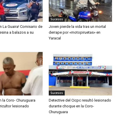
Sucesos
n La Guaira! Comisario de
Joven pierde la vida tras un mortal
sesina a balazos a su
derrape por «motopiruetas» en
Yaracal
Sucesos
n la Coro- Churuguara
Detective del Cicpc resultó lesionado
ricultor lesionado
durante choque en la Coro-
Churuguara