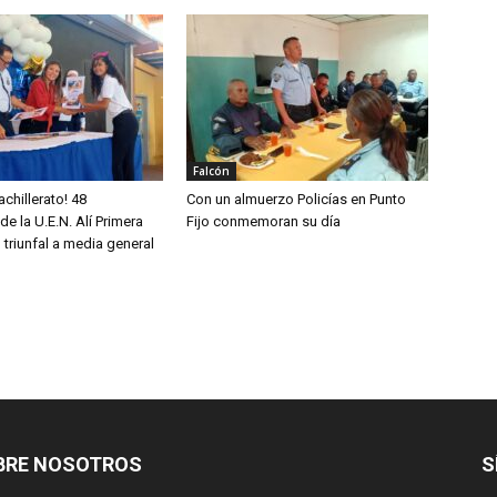
Falcón
chillerato! 48
Con un almuerzo Policías en Punto
de la U.E.N. Alí Primera
Fijo conmemoran su día
 triunfal a media general
BRE NOSOTROS
S