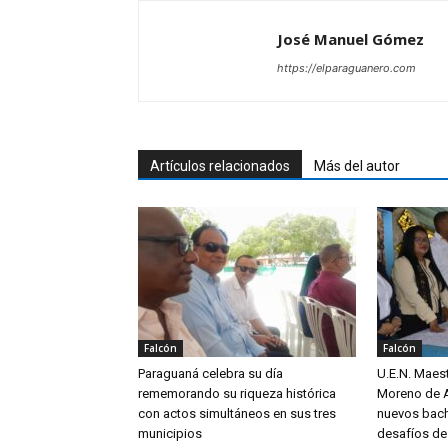
José Manuel Gómez
https://elparaguanero.com
Artículos relacionados
Más del autor
Falcón
Falcón
Paraguaná celebra su día
U.E.N. Maest
rememorando su riqueza histórica
Moreno de 
con actos simultáneos en sus tres
nuevos bach
municipios
desafíos de