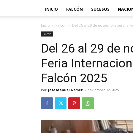
INICIO
FALCÓN
SUCESOS
NACIO
Inicio
Falcón
Del 26 al 29 de noviembre será la Fer
Falcón
Del 26 al 29 de 
Feria Internacion
Falcón 2025
Por
José Manuel Gómez
-
noviembre 12, 2025