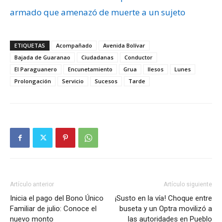
armado que amenazó de muerte a un sujeto
ETIQUETAS
Acompañado
Avenida Bolívar
Bajada de Guaranao
Ciudadanas
Conductor
El Paraguanero
Encunetamiento
Grua
Ilesos
Lunes
Prolongación
Servicio
Sucesos
Tarde
Artículo anterior
Artículo siguiente
Inicia el pago del Bono Único
¡Susto en la vía! Choque entre
Familiar de julio: Conoce el
buseta y un Optra movilizó a
nuevo monto
las autoridades en Pueblo