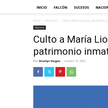
INICIO
FALCÓN
SUCESOS
NACIO
Inicio
Nacional
Culto a María Lionza, declarado p
Nacional
Culto a María Li
patrimonio inmat
Por
Anailys Vargas
-
octubre 13, 2025