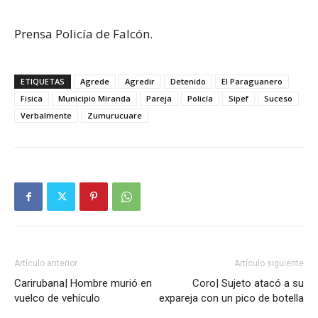
Prensa Policía de Falcón.
ETIQUETAS
Agrede
Agredir
Detenido
El Paraguanero
Fisica
Municipio Miranda
Pareja
Policía
Sipef
Suceso
Verbalmente
Zumurucuare
Artículo anterior
Artículo siguiente
Carirubana| Hombre murió en
Coro| Sujeto atacó a su
vuelco de vehículo
expareja con un pico de botella