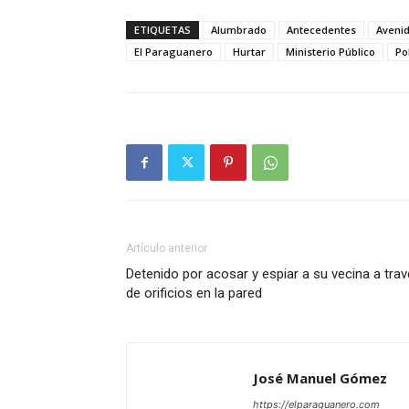
ETIQUETAS
Alumbrado
Antecedentes
Aveni
El Paraguanero
Hurtar
Ministerio Público
Po
Artículo anterior
Detenido por acosar y espiar a su vecina a tra
de orificios en la pared
José Manuel Gómez
https://elparaguanero.com