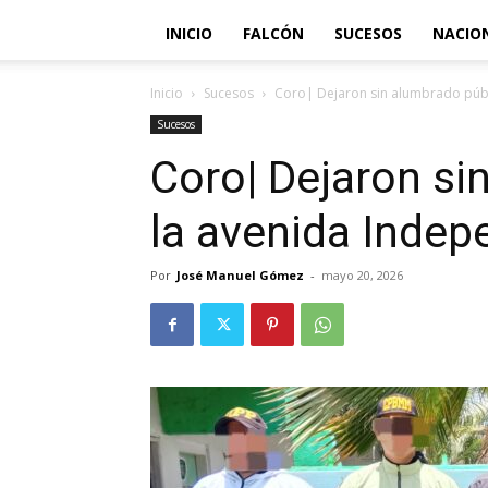
INICIO
FALCÓN
SUCESOS
NACIO
Inicio
Sucesos
Coro| Dejaron sin alumbrado públ
Sucesos
Coro| Dejaron si
la avenida Indep
Por
José Manuel Gómez
-
mayo 20, 2026