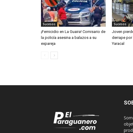
Sucesos
Sucesos
¡Femicidio en La Guaira! Comisario de
Joven pierde
la policía asesina a balazos a su
derrape por
expareja
Yaracal
SO
Somo
obje
produ