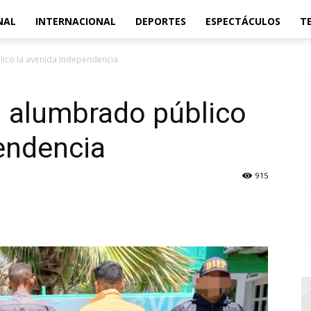
NAL
INTERNACIONAL
DEPORTES
ESPECTÁCULOS
T
ico la avenida Independencia
n alumbrado público
endencia
915