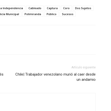
da Independencia
Cableado
Captura
Coro
Dos Sujetos
licía Municipal
Polimiranda
Público
Sucesos
Artículo siguiente
vés
Chile| Trabajador venezolano murió al caer desde
un andamio