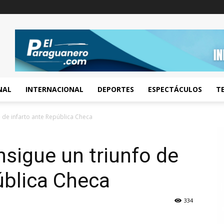
NAL
INTERNACIONAL
DEPORTES
ESPECTÁCULOS
T
o de infarto ante República Checa
nsigue un triunfo de
ública Checa
334