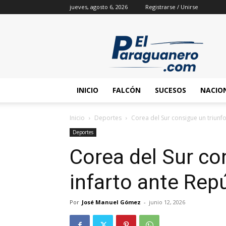
jueves, agosto 6, 2026
Registrarse / Unirse
INICIO
FALCÓN
SUCESOS
NACIO
Inicio
Deportes
Corea del Sur consigue un triunf
Deportes
Corea del Sur co
infarto ante Rep
Por
José Manuel Gómez
-
junio 12, 2026