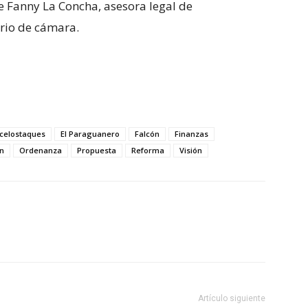
e Fanny La Concha, asesora legal de
ario de cámara.
celostaques
El Paraguanero
Falcón
Finanzas
n
Ordenanza
Propuesta
Reforma
Visión
Artículo siguiente