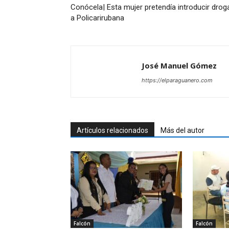
Conócela| Esta mujer pretendía introducir drog
a Policarirubana‎
José Manuel Gómez
https://elparaguanero.com
Artículos relacionados
Más del autor
Falcón
Falcón