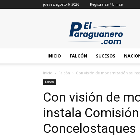
jueves, agosto 6, 2026
Registrarse / Unirse
INICIO
FALCÓN
SUCESOS
NACIO
Inicio
Falcón
Con visión de modernización se ins
Falcón
Con visión de mo
instala Comisión
Concelostaques