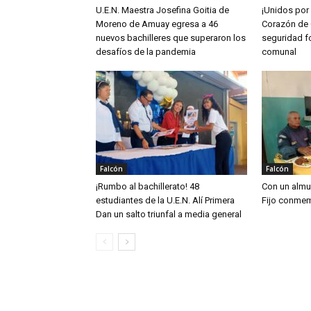
U.E.N. Maestra Josefina Goitia de
¡Unidos por
Moreno de Amuay egresa a 46
Corazón de 
nuevos bachilleres que superaron los
seguridad fo
desafíos de la pandemia
comunal
Falcón
Falcón
¡Rumbo al bachillerato! 48
Con un almu
estudiantes de la U.E.N. Alí Primera
Fijo conmem
Dan un salto triunfal a media general