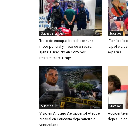
Sucesos
Sucesos
Trató de escapar tras chocar una
¡Femicidio e
moto policial y meterse en casa
la policía a
ajena: Detenido en Coro por
expareja
resistencia y ultraje
Sucesos
Sucesos
Vivió en Antiguo Aeropuerto| Ataque
Accidente e
sicarial en Caucasia deja muerto a
deja a un ag
venezolano