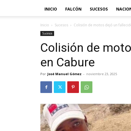
INICIO
FALCÓN
SUCESOS
NACIO
Inicio
Sucesos
Colisión de motos dejó un falleci
Sucesos
Colisión de moto
en Cabure
Por
José Manuel Gómez
-
noviembre 23, 2025