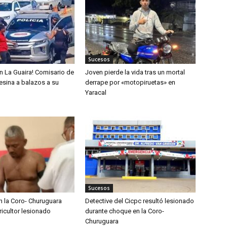
Sucesos
n La Guaira! Comisario de
Joven pierde la vida tras un mortal
sesina a balazos a su
derrape por «motopiruetas» en
Yaracal
Sucesos
n la Coro- Churuguara
Detective del Cicpc resultó lesionado
ricultor lesionado
durante choque en la Coro-
Churuguara