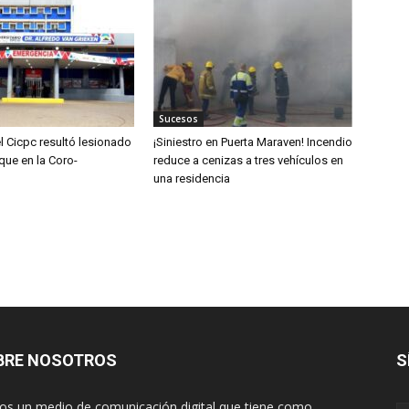
Sucesos
l Cicpc resultó lesionado
¡Siniestro en Puerta Maraven! Incendio
que en la Coro-
reduce a cenizas a tres vehículos en
una residencia
BRE NOSOTROS
S
s un medio de comunicación digital que tiene como