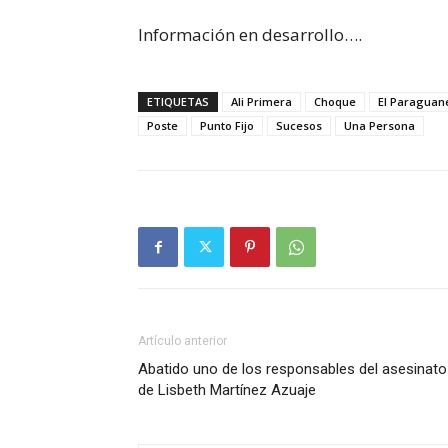
Información en desarrollo….
ETIQUETAS
Ali Primera
Choque
El Paraguan
Poste
Punto Fijo
Sucesos
Una Persona
Artículo anterior
Abatido uno de los responsables del asesinato
de Lisbeth Martínez Azuaje