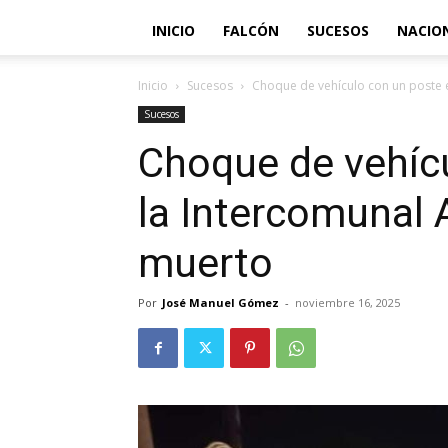
INICIO
FALCÓN
SUCESOS
NACIO
Inicio
Sucesos
Choque de vehículo con un poste en
Sucesos
Choque de vehíc
la Intercomunal 
muerto
Por
José Manuel Gómez
-
noviembre 16, 2025