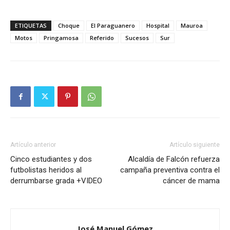
ETIQUETAS
Choque
El Paraguanero
Hospital
Mauroa
Motos
Pringamosa
Referido
Sucesos
Sur
Artículo anterior
Artículo siguiente
Cinco estudiantes y dos
Alcaldía de Falcón refuerza
futbolistas heridos al
campaña preventiva contra el
derrumbarse grada +VIDEO
cáncer de mama
José Manuel Gómez