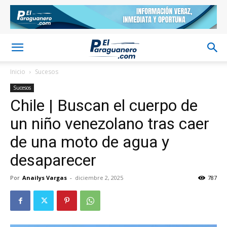
Inicio
Sucesos
Sucesos
Chile | Buscan el cuerpo de
un niño venezolano tras caer
de una moto de agua y
desaparecer
Por
Anailys Vargas
-
diciembre 2, 2025
787