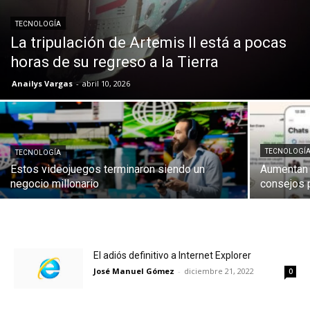
TECNOLOGÍA
La tripulación de Artemis II está a pocas
horas de su regreso a la Tierra
Anailys Vargas
-
abril 10, 2026
TECNOLOGÍ
TECNOLOGÍA
Estos videojuegos terminaron siendo un
Aumentan 
negocio millonario
consejos 
El adiós definitivo a Internet Explorer
José Manuel Gómez
-
diciembre 21, 2022
0