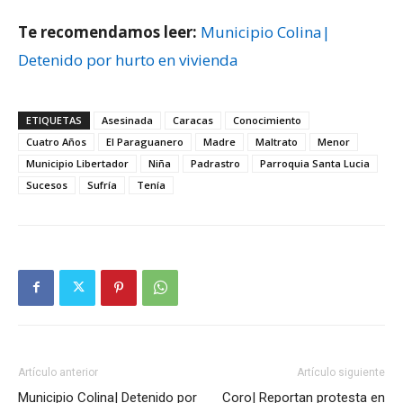
Te recomendamos leer:
Municipio Colina|
Detenido por hurto en vivienda
ETIQUETAS
Asesinada
Caracas
Conocimiento
Cuatro Años
El Paraguanero
Madre
Maltrato
Menor
Municipio Libertador
Niña
Padrastro
Parroquia Santa Lucia
Sucesos
Sufría
Tenía
Artículo anterior
Artículo siguiente
Municipio Colina| Detenido por
Coro| Reportan protesta en