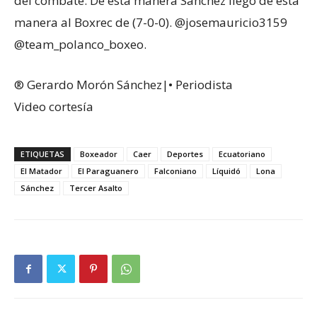
del combate. De esta manera Sánchez llegó de esta
manera al Boxrec de (7-0-0). @josemauricio3159
@team_polanco_boxeo.
® Gerardo Morón Sánchez|• Periodista
Video cortesía
ETIQUETAS
Boxeador
Caer
Deportes
Ecuatoriano
El Matador
El Paraguanero
Falconiano
Líquidó
Lona
Sánchez
Tercer Asalto