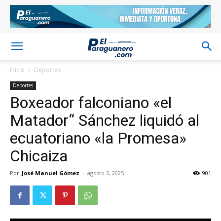
Inicio
Deportes
Deportes
Boxeador falconiano «el
Matador“ Sánchez liquidó al
ecuatoriano «la Promesa»
Chicaiza
Por
José Manuel Gómez
-
agosto 3, 2025
901