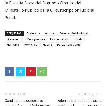
la Fiscalía Sexta del Segundo Circuito del
Ministerio Público de la Circunscripción Judicial
Penal.
ETIQUETAS
Acalorada
Alcohol
Delegación Municipal
Discusión
El Paraguanero
Estado Bolívar
Herida
Hermano
Homicidio
Muerte
Punzo Penetrante
Artículo anterior
Artículo siguiente
Candidatos a concejales
Detenido por acoso sexual a
acompañaron a María Arcaya
través de las redes sociales