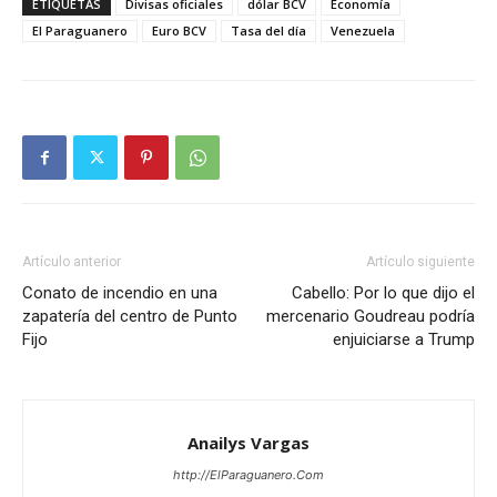
ETIQUETAS
Divisas oficiales
dólar BCV
Economía
El Paraguanero
Euro BCV
Tasa del día
Venezuela
Artículo anterior
Artículo siguiente
Conato de incendio en una
Cabello: Por lo que dijo el
zapatería del centro de Punto
mercenario Goudreau podría
Fijo
enjuiciarse a Trump
Anailys Vargas
http://ElParaguanero.Com