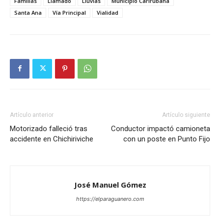
Familias
Llamado
Lluvias
Municipio Carirubana
Santa Ana
Vía Principal
Vialidad
Artículo anterior
Artículo siguiente
Motorizado falleció tras
Conductor impactó camioneta
accidente en Chichiriviche
con un poste en Punto Fijo
José Manuel Gómez
https://elparaguanero.com