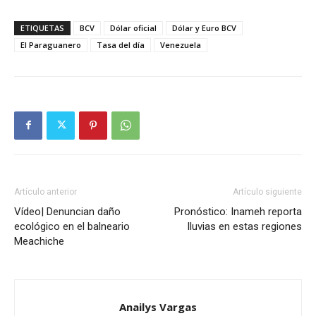
ETIQUETAS
BCV
Dólar oficial
Dólar y Euro BCV
El Paraguanero
Tasa del día
Venezuela
Artículo anterior
Artículo siguiente
Vídeo| Denuncian daño
Pronóstico: Inameh reporta
ecológico en el balneario
lluvias en estas regiones
Meachiche
Anailys Vargas