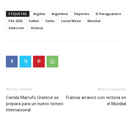
ETIQUETAS
Argelia
Argentina
Deportes
El Paraguanero
Fifa 2026
Futbol
Goles
Lionel Messi
Mundial
Selección
Victoria
Artículo anterior
Artículo siguiente
Camila Marrufo Graterol se
Francia arrancó con victoria en
prepara para un nuevo torneo
el Mundial
internacional