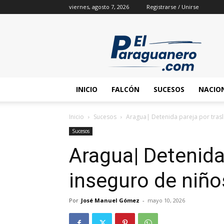
viernes, agosto 7, 2026
Registrarse / Unirse
INICIO
FALCÓN
SUCESOS
NACIO
Inicio
Sucesos
Aragua| Detenida pareja por tras
Sucesos
Aragua| Detenida
inseguro de niñ
Por
José Manuel Gómez
-
mayo 10, 2026