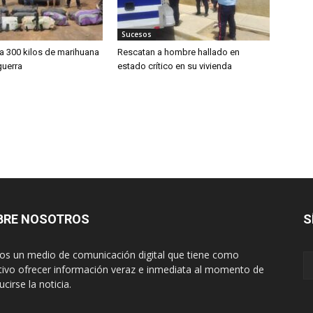
Sucesos
a 300 kilos de marihuana
Rescatan a hombre hallado en
guerra
estado crítico en su vivienda
BRE NOSOTROS
S
s un medio de comunicación digital que tiene como
tivo ofrecer información veraz e inmediata al momento de
cirse la noticia.