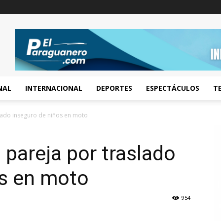
NAL
INTERNACIONAL
DEPORTES
ESPECTÁCULOS
T
lado inseguro de niños en moto
 pareja por traslado
os en moto
954