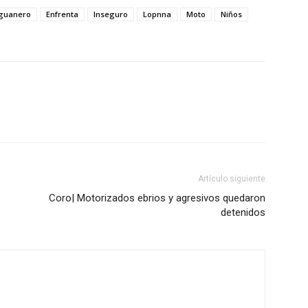
aguanero
Enfrenta
Inseguro
Lopnna
Moto
Niños
Artículo siguiente
Coro| Motorizados ebrios y agresivos quedaron
detenidos