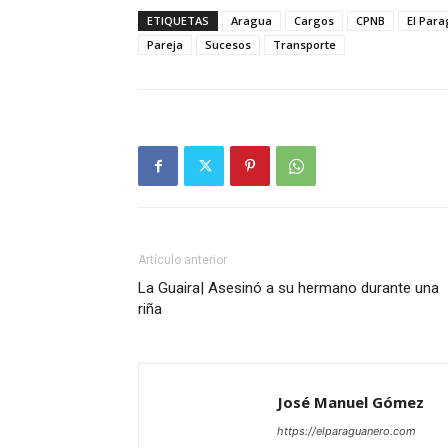
ETIQUETAS
Aragua
Cargos
CPNB
El Par
Pareja
Sucesos
Transporte
Artículo anterior
La Guaira| Asesinó a su hermano durante una
riña
José Manuel Gómez
https://elparaguanero.com