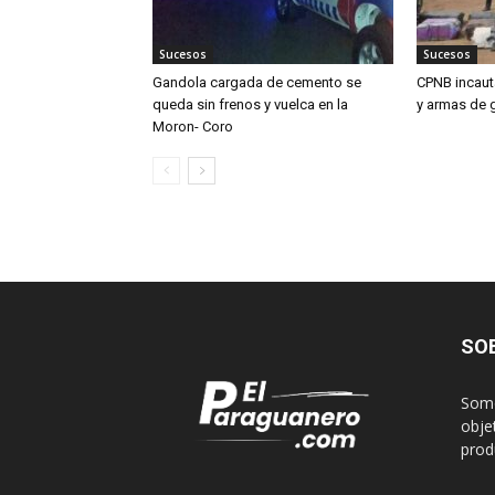
Sucesos
Sucesos
Gandola cargada de cemento se
CPNB incaut
queda sin frenos y vuelca en la
y armas de 
Moron- Coro
SO
Somo
obje
produ