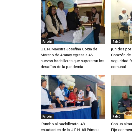
Falcón
Falcón
U.E.N. Maestra Josefina Goitia de
¡Unidos por
Moreno de Amuay egresa a 46
Corazón de 
nuevos bachilleres que superaron los
seguridad fo
desafíos de la pandemia
comunal
Falcón
Falcón
¡Rumbo al bachillerato! 48
Con un almu
estudiantes de la U.E.N. Alí Primera
Fijo conmem