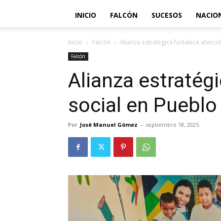
INICIO
FALCÓN
SUCESOS
NACIO
Inicio
Falcón
Alianza estratégica fortalece atenc
Falcón
Alianza estratég
social en Puebl
Por
José Manuel Gómez
-
septiembre 18, 2025