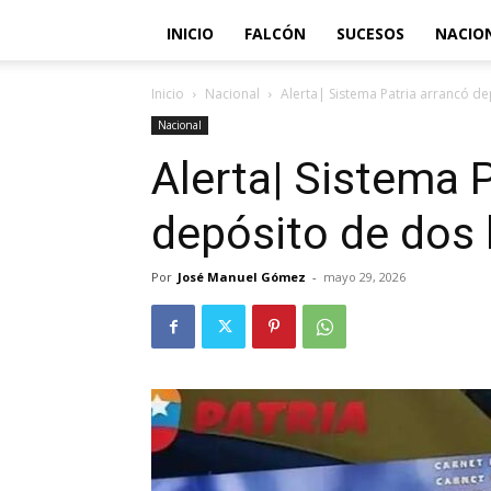
INICIO
FALCÓN
SUCESOS
NACIO
Inicio
Nacional
Alerta| Sistema Patria arrancó d
Nacional
Alerta| Sistema 
depósito de dos
Por
José Manuel Gómez
-
mayo 29, 2026