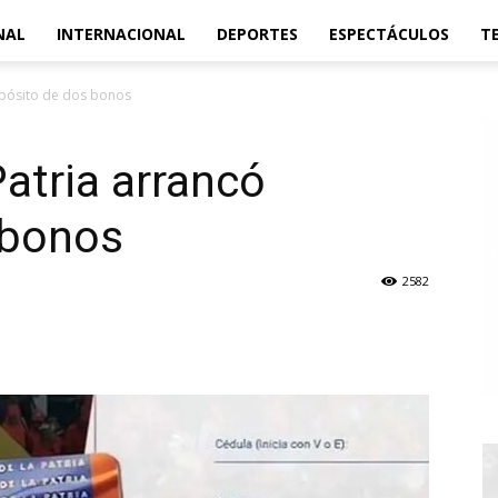
NAL
INTERNACIONAL
DEPORTES
ESPECTÁCULOS
T
epósito de dos bonos
Patria arrancó
 bonos
2582