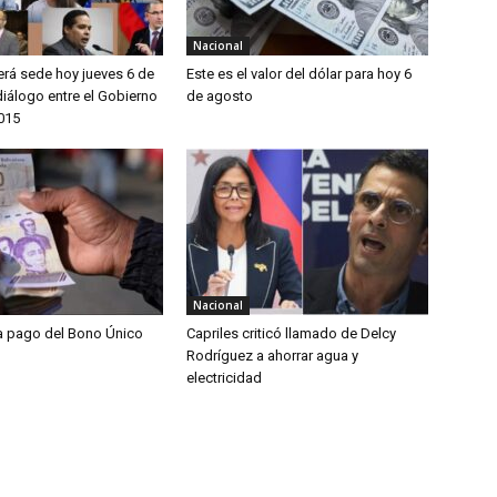
Nacional
erá sede hoy jueves 6 de
Este es el valor del dólar para hoy 6
iálogo entre el Gobierno
de agosto
2015
Nacional
ia pago del Bono Único
Capriles criticó llamado de Delcy
Rodríguez a ahorrar agua y
electricidad